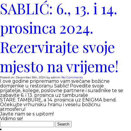
SABLIĆ: 6., 13. i 14.
prosinca 2024.
Rezervirajte svoje
mjesto na vrijeme!
Posted on:
December 8th, 2024
by
admin
No Comments
I ove godine pripremamo vam svečane božićne
domjenke u restoranu Sablić! Povedite svoje
prijatelje, kolege, poslovne partnere i suradnike te se
zabavite 6. i 13. prosinca uz tamburaše
STARE TAMBURE, a 14. prosinca uz ENIGMA bend.
Očekujte vrhunsku hranu i veselu božićnu
atmosferu!
Javite nam se s upitom!
Vidimo se!
Search
for: