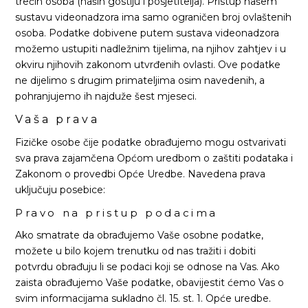
trećih osoba (naših gostiju i posjetitelja). Pristup našem
sustavu videonadzora ima samo ograničen broj ovlaštenih
osoba. Podatke dobivene putem sustava videonadzora
možemo ustupiti nadležnim tijelima, na njihov zahtjev i u
okviru njihovih zakonom utvrđenih ovlasti. Ove podatke
ne dijelimo s drugim primateljima osim navedenih, a
pohranjujemo ih najduže šest mjeseci.
Vaša prava
Fizičke osobe čije podatke obrađujemo mogu ostvarivati
sva prava zajamčena Općom uredbom o zaštiti podataka i
Zakonom o provedbi Opće Uredbe. Navedena prava
uključuju posebice:
Pravo na pristup podacima
Ako smatrate da obrađujemo Vaše osobne podatke,
možete u bilo kojem trenutku od nas tražiti i dobiti
potvrdu obrađuju li se podaci koji se odnose na Vas. Ako
zaista obrađujemo Vaše podatke, obavijestit ćemo Vas o
svim informacijama sukladno čl. 15. st. 1. Opće uredbe.