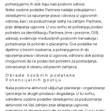
pohranjujemo ih dok traju naši poslovni odnosi.
Neke osobne podatke Partnera nadalje prikupljamo i
obrađujemo za ispunjenje prava i obveza iz ugovornih
odnosa, kao i za poduzimanje radnji na zahtjev Partnera,
prije sklapanja ugovora. U ovu svrhu se pohranjuju podaci
potrebni za identifikaciju Partnera (ime i prezime, OIB,
adresa), evidencije međusobnih poslovnih transakcija i
potraživanja te potvrde o plaćanjima. Ove podatke ne
dijelimo s trećim osobama, a pohranjujemo ih do
ispunjenja prava i obveza iz ugovora, odnosno dok postoji
mogućnost da će podaci biti potrebni za postavljanje,
ostvarivanje ili obranu od pravnih zahtjeva.
Obrade osobnih podataka
Potencijalnih gostiju
Naša poslovna aktivnost uključuje planiranje i organiziranje
vjenčanja te drugih proslava i događanja. U tu svrhu,
određene osobne podatke obrađujemo za poduzimanje
aktivnosti na Vaš zahtjev prije sklapanja ugovora,
primjerice za davanje ponude za naše usluge. U ovu svrhu