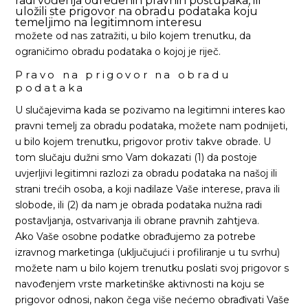
radi vođenja određenih pravnih postupaka, ili
uložili ste prigovor na obradu podataka koju
temeljimo na legitimnom interesu
možete od nas zatražiti, u bilo kojem trenutku, da
ograničimo obradu podataka o kojoj je riječ.
Pravo na prigovor na obradu
podataka
U slučajevima kada se pozivamo na legitimni interes kao
pravni temelj za obradu podataka, možete nam podnijeti,
u bilo kojem trenutku, prigovor protiv takve obrade. U
tom slučaju dužni smo Vam dokazati (1) da postoje
uvjerljivi legitimni razlozi za obradu podataka na našoj ili
strani trećih osoba, a koji nadilaze Vaše interese, prava ili
slobode, ili (2) da nam je obrada podataka nužna radi
postavljanja, ostvarivanja ili obrane pravnih zahtjeva.
Ako Vaše osobne podatke obrađujemo za potrebe
izravnog marketinga (uključujući i profiliranje u tu svrhu)
možete nam u bilo kojem trenutku poslati svoj prigovor s
navođenjem vrste marketinške aktivnosti na koju se
prigovor odnosi, nakon čega više nećemo obrađivati Vaše