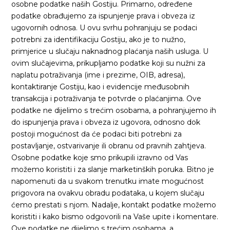
osobne podatke naših Gostiju. Primarno, određene
podatke obrađujemo za ispunjenje prava i obveza iz
ugovornih odnosa. U ovu svrhu pohranjuju se podaci
potrebni za identifikaciju Gostiju, ako je to nužno,
primjerice u slučaju naknadnog plaćanja naših usluga. U
ovim slučajevima, prikupljamo podatke koji su nužni za
naplatu potraživanja (ime i prezime, OIB, adresa),
kontaktiranje Gostiju, kao i evidencije međusobnih
transakcija i potraživanja te potvrde o plaćanjima. Ove
podatke ne dijelimo s trećim osobama, a pohranjujemo ih
do ispunjenja prava i obveza iz ugovora, odnosno dok
postoji mogućnost da će podaci biti potrebni za
postavljanje, ostvarivanje ili obranu od pravnih zahtjeva.
Osobne podatke koje smo prikupili izravno od Vas
možemo koristiti i za slanje marketinških poruka. Bitno je
napomenuti da u svakom trenutku imate mogućnost
prigovora na ovakvu obradu podataka, u kojem slučaju
ćemo prestati s njom. Nadalje, kontakt podatke možemo
koristiti i kako bismo odgovorili na Vaše upite i komentare.
Ove podatke ne dijelimo s trećim osobama, a