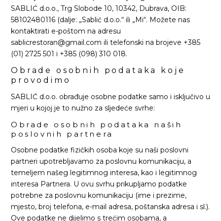
SABLIĆ d.o.o., Trg Slobode 10, 10342, Dubrava, OIB:
58102480116 (dalje: „Sablić d.o.o.“ ili „Mi“. Možete nas
kontaktirati e-poštom na adresu
sablicrestoran@gmail.com ili telefonski na brojeve +385
(01) 2725 501 i +385 (098) 310 018.
Obrade osobnih podataka koje
provodimo
SABLIĆ d.o.o. obrađuje osobne podatke samo i isključivo u
mjeri u kojoj je to nužno za sljedeće svrhe:
Obrade osobnih podataka naših
poslovnih partnera
Osobne podatke fizičkih osoba koje su naši poslovni
partneri upotrebljavamo za poslovnu komunikaciju, a
temeljem našeg legitimnog interesa, kao i legitimnog
interesa Partnera. U ovu svrhu prikupljamo podatke
potrebne za poslovnu komunikaciju (ime i prezime,
mjesto, broj telefona, e-mail adresa, poštanska adresa i sl.).
Ove podatke ne dijelimo s trećim osobama, a